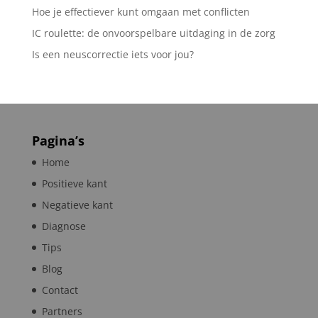
Hoe je effectiever kunt omgaan met conflicten
IC roulette: de onvoorspelbare uitdaging in de zorg
Is een neuscorrectie iets voor jou?
Pagina’s
Home
Positieve kant
Negatieve kant
Diagnose
Tips
Blog
Contact
Partners